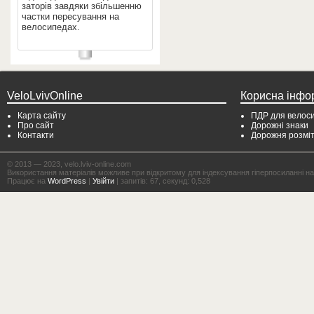
заторів завдяки збільшенню
частки пересування на
велосипедах.
VeloLvivOnline
Корисна інфо
Карта сайту
ПДР для велоси
Про сайт
Дорожні знаки
Контакти
Дорожня розмі
© 2013 — 2023, velo.lviv-online.com
Використання матеріалів можливе при відкритому для індексування гіперпосиланні на с
Працює на
WordPress
|
Увійти
| запитів: 67, секунд: 0,528