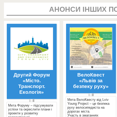
АНОНСИ ІНШИХ П
Другий Форум
ВелоКвест
«Місто.
«Львів за
Транспорт.
безпеку руху»
Екологія»
Мета ВелоКвесту від Lviv
Young Project – це безпека
Мета Форуму – підсумувати
руху велосипедиста на
успіхи та окреслити плани і
дорогах міста.
проекти у розвитку
Участь в змаганнях