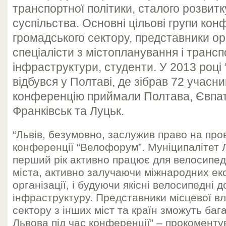
транспортної політики, сталого розвит
суспільства. Основні цільові групи конф
громадського сектору, представники орг
спеціалісти з містопланування і трансп
інфраструктури, студенти. У 2013 роц
відбувся у Полтаві, де зібрав 72 учасни
конференцію приймали Полтава, Євпатор
Франківськ та Луцьк.
“Львів, безумовно, заслужив право на про
конференції “Велофорум”. Муніципалітет 
перший рік активно працює для велосипеди
міста, активно залучаючи міжнародних екс
організації, і будуючи якісні велосипедні д
інфраструктуру. Представники місцевої в
сектору з інших міст та країн зможуть баг
Львова під час конференції” – прокоменту